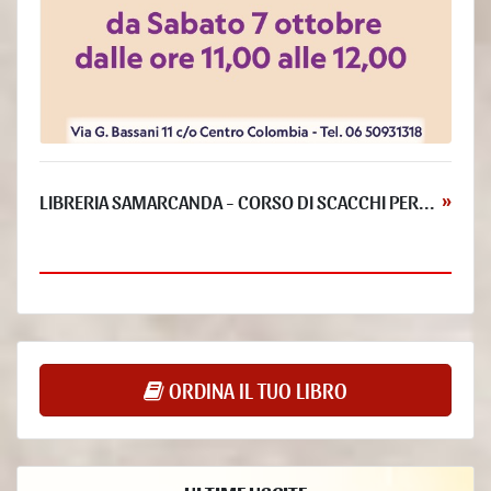
contratto o necessario per concludere un contratto.
- Luogo
I Dati sono trattati presso le sedi operative del Titolare ed in ogni altro
luogo in cui le parti coinvolte nel trattamento siano localizzate. Per
ulteriori informazioni, contattare il Titolare.
I Dati Personali dell’Utente potrebbero essere trasferiti in un paese
diverso da quello in cui l’Utente si trova. Per ottenere ulteriori
informazioni sul luogo del trattamento l’Utente può fare riferimento alla
sezione relativa ai dettagli sul trattamento dei Dati Personali.
LIBRERIA SAMARCANDA - CORSO DI SCACCHI PER...
»
L’Utente ha diritto a ottenere informazioni in merito alla base giuridica
del trasferimento di Dati al di fuori dell’Unione Europea o ad
un’organizzazione internazionale di diritto internazionale pubblico o
costituita da due o più paesi, come ad esempio l’ONU, nonché in merito
alle misure di sicurezza adottate dal Titolare per proteggere i Dati.
L’Utente può verificare se abbia luogo uno dei trasferimenti appena
descritti esaminando la sezione di questo documento relativa ai dettagli
ORDINA IL TUO LIBRO
sul trattamento di Dati Personali o chiedere informazioni al Titolare
contattandolo agli estremi riportati in apertura.
- Periodo di conservazione
I Dati sono trattati e conservati per il tempo richiesto dalle finalità per le