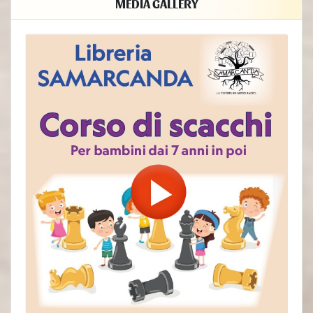
MEDIA GALLERY
- Base giuridica del trattamento
Il Titolare tratta Dati Personali relativi all’Utente in caso sussista una
delle seguenti condizioni:
l’Utente ha prestato il consenso per una o più finalità specifiche; Nota:
in alcuni ordinamenti il Titolare può essere autorizzato a trattare Dati
Personali senza che debba sussistere il consenso dell’Utente o un’altra
delle basi giuridiche specificate di seguito, fino a quando l’Utente non
si opponga (“opt-out”) a tale trattamento. Ciò non è tuttavia applicabile
qualora il trattamento di Dati Personali sia regolato dalla legislazione
europea in materia di protezione dei Dati Personali;
il trattamento è necessario all'esecuzione di un contratto con l’Utente
e/o all'esecuzione di misure precontrattuali;
il trattamento è necessario per adempiere un obbligo legale al quale è
soggetto il Titolare;
il trattamento è necessario per l'esecuzione di un compito di interesse
pubblico o per l'esercizio di pubblici poteri di cui è investito il Titolare;
il trattamento è necessario per il perseguimento del legittimo interesse
del Titolare o di terzi.
È comunque sempre possibile richiedere al Titolare di chiarire la
concreta base giuridica di ciascun trattamento ed in particolare di
specificare se il trattamento sia basato sulla legge, previsto da un