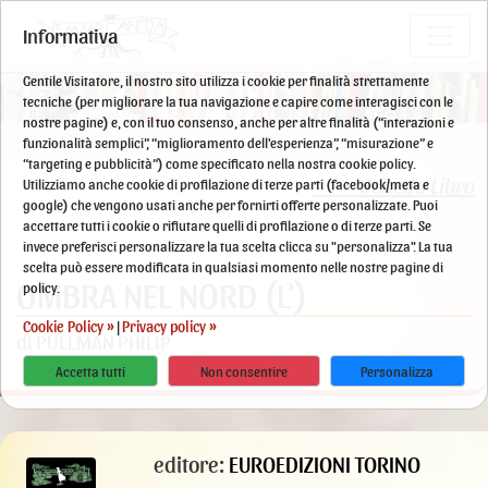
Informativa
Gentile Visitatore, il nostro sito utilizza i cookie per finalità strettamente
tecniche (per migliorare la tua navigazione e capire come interagisci con le
nostre pagine) e, con il tuo consenso, anche per altre finalità (“interazioni e
funzionalità semplici”, “miglioramento dell'esperienza”, “misurazione” e
“targeting e pubblicità”) come specificato nella nostra cookie policy.
Scheda Libro
Utilizziamo anche cookie di profilazione di terze parti (facebook/meta e
google) che vengono usati anche per fornirti offerte personalizzate. Puoi
accettare tutti i cookie o rifiutare quelli di profilazione o di terze parti. Se
invece preferisci personalizzare la tua scelta clicca su "personalizza". La tua
scelta può essere modificata in qualsiasi momento nelle nostre pagine di
OMBRA NEL NORD (L')
policy.
Cookie Policy »
Privacy policy »
|
di PULLMAN PHILIP
Accetta tutti
Non consentire
Personalizza
editore:
EUROEDIZIONI TORINO