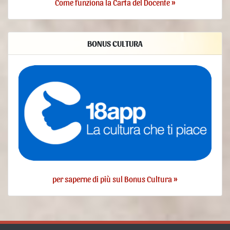
Come funziona la Carta del Docente »
ricevere una copia dei Dati trattati.
verificare e chiedere la rettificazione. L’Utente può verificare la
correttezza dei propri Dati e richiederne l’aggiornamento o la
correzione.
BONUS CULTURA
ottenere la limitazione del trattamento. Quando ricorrono determinate
condizioni, l’Utente può richiedere la limitazione del trattamento dei
propri Dati. In tal caso il Titolare non tratterà i Dati per alcun altro scopo
se non la loro conservazione.
ottenere la cancellazione o rimozione dei propri Dati Personali. Quando
ricorrono determinate condizioni, l’Utente può richiedere la
cancellazione dei propri Dati da parte del Titolare.
ricevere i propri Dati o farli trasferire ad altro titolare. L’Utente ha diritto
di ricevere i propri Dati in formato strutturato, di uso comune e leggibile
da dispositivo automatico e, ove tecnicamente fattibile, di ottenerne il
trasferimento senza ostacoli ad un altro titolare. Questa disposizione è
applicabile quando i Dati sono trattati con strumenti automatizzati ed il
trattamento è basato sul consenso dell’Utente, su un contratto di cui
l’Utente è parte o su misure contrattuali ad esso connesse.
per saperne di più sul Bonus Cultura »
proporre reclamo. L’Utente può proporre un reclamo all’autorità di
controllo della protezione dei dati personali competente o agire in sede
giudiziale.
Dettagli sul diritto di opposizione
Quando i Dati Personali sono trattati nell’interesse pubblico,
nell’esercizio di pubblici poteri di cui è investito il Titolare oppure per