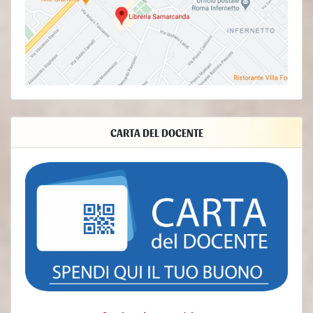
I Dati dell’Utente sono raccolti per consentire al Titolare di fornire il
Servizio, adempiere agli obblighi di legge, rispondere a richieste o
azioni esecutive, tutelare i propri diritti ed interessi (o quelli di Utenti o
di terze parti), individuare eventuali attività dolose o fraudolente,
nonché per le seguenti finalità: Contattare l'Utente, Statistica, Gestione
dei tag, Accesso agli account su servizi terzi, Visualizzazione di
contenuti da piattaforme esterne.
- Diritti dell’Utente
CARTA DEL DOCENTE
Gli Utenti possono esercitare determinati diritti con riferimento ai Dati
trattati dal Titolare.
In particolare, l’Utente ha il diritto di:
revocare il consenso in ogni momento. L’Utente può revocare il
consenso al trattamento dei propri Dati Personali precedentemente
espresso.
opporsi al trattamento dei propri Dati. L’Utente può opporsi al
trattamento dei propri Dati quando esso avviene su una base giuridica
diversa dal consenso. Ulteriori dettagli sul diritto di opposizione sono
indicati nella sezione sottostante.
accedere ai propri Dati. L’Utente ha diritto ad ottenere informazioni sui
Dati trattati dal Titolare, su determinati aspetti del trattamento ed a