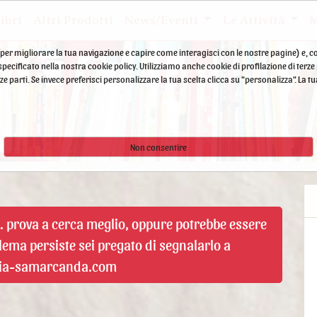
ibri
Altri Prodotti
News/Eventi
Le Attività
M
he (per migliorare la tua navigazione e capire come interagisci con le nostre pagine) e, co
ecificato nella nostra cookie policy. Utilizziamo anche cookie di profilazione di terz
 terze parti. Se invece preferisci personalizzare la tua scelta clicca su "personalizza". 
Non consentire
.. prova a cerca meglio, oppure potrebbe essere
blema persiste sei pregato di segnalarlo a
ria-samarcanda.com