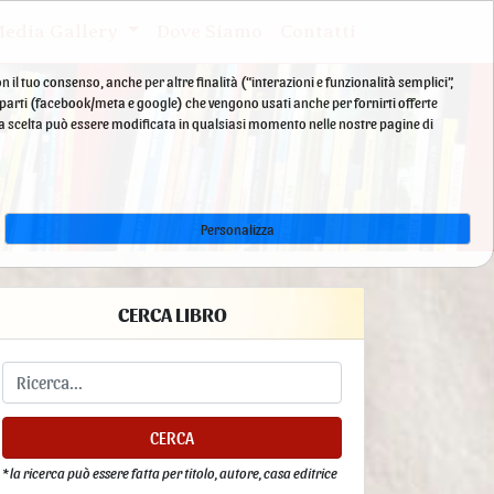
edia Gallery
Dove Siamo
Contatti
n il tuo consenso, anche per altre finalità (“interazioni e funzionalità semplici”,
e parti (facebook/meta e google) che vengono usati anche per fornirti offerte
La tua scelta può essere modificata in qualsiasi momento nelle nostre pagine di
Personalizza
CERCA LIBRO
CERCA
* la ricerca può essere fatta per titolo, autore, casa editrice