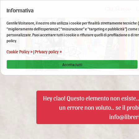
Chi Siamo
L
Informativa
Gentile Visitatore, il nostro sito utilizza i cookie per finalità strettamente tecnic
“miglioramento dell'esperienza”, “misurazione” e “targeting e pubblicità”) come sp
personalizzate. Puoi accettare tutti i cookie o rifiutare quelli di profilazione o di
policy.
Cookie Policy »
Privacy policy »
|
Accetta tutti
Hey ciao! Questo elemento non esiste.
un errore non voluto.. se il pro
info@libre