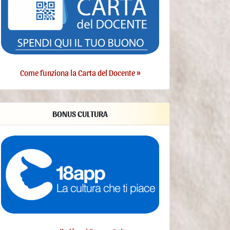
Al termine del periodo di conservazione i Dati Personali
saranno cancellati. Pertanto, allo spirare di tale termine il
diritto di accesso, cancellazione, rettificazione ed il diritto
alla portabilità dei Dati non potranno più essere esercitati.
- Finalità del Trattamento dei Dati raccolti
Come funziona la Carta del Docente »
I Dati dell’Utente sono raccolti per consentire al Titolare di
fornire il Servizio, adempiere agli obblighi di legge,
rispondere a richieste o azioni esecutive, tutelare i propri
diritti ed interessi (o quelli di Utenti o di terze parti),
BONUS CULTURA
individuare eventuali attività dolose o fraudolente, nonché
per le seguenti finalità: Contattare l'Utente, Statistica,
Gestione dei tag, Accesso agli account su servizi terzi,
Visualizzazione di contenuti da piattaforme esterne.
- Diritti dell’Utente
Gli Utenti possono esercitare determinati diritti con
riferimento ai Dati trattati dal Titolare.
In particolare, l’Utente ha il diritto di:
revocare il consenso in ogni momento. L’Utente può