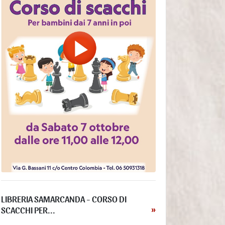
l’Utente ha prestato il consenso per una o più finalità
specifiche; Nota: in alcuni ordinamenti il Titolare può
essere autorizzato a trattare Dati Personali senza che
debba sussistere il consenso dell’Utente o un’altra delle
basi giuridiche specificate di seguito, fino a quando
l’Utente non si opponga (“opt-out”) a tale trattamento. Ciò
non è tuttavia applicabile qualora il trattamento di Dati
Personali sia regolato dalla legislazione europea in
materia di protezione dei Dati Personali;
il trattamento è necessario all'esecuzione di un contratto
con l’Utente e/o all'esecuzione di misure precontrattuali;
il trattamento è necessario per adempiere un obbligo
legale al quale è soggetto il Titolare;
il trattamento è necessario per l'esecuzione di un compito
di interesse pubblico o per l'esercizio di pubblici poteri di
cui è investito il Titolare;
il trattamento è necessario per il perseguimento del
legittimo interesse del Titolare o di terzi.
È comunque sempre possibile richiedere al Titolare di
chiarire la concreta base giuridica di ciascun trattamento
ed in particolare di specificare se il trattamento sia basato
LIBRERIA SAMARCANDA - CORSO DI
sulla legge, previsto da un contratto o necessario per
SCACCHI PER...
»
concludere un contratto.