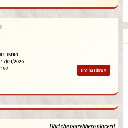
I
€
ILE LIBERO
17/03/2026
6197
Ordina Libro »
Libri che potrebbero piacerti