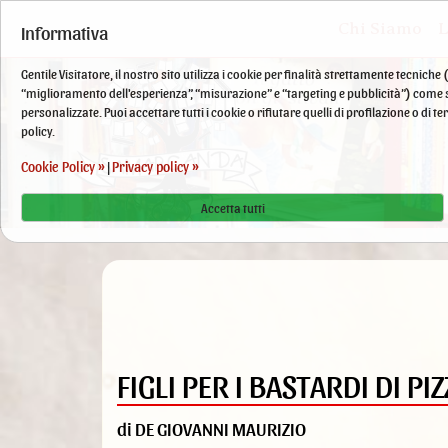
Chi Siamo
L
Informativa
Gentile Visitatore, il nostro sito utilizza i cookie per finalità strettamente tecnic
“miglioramento dell'esperienza”, “misurazione” e “targeting e pubblicità”) come sp
personalizzate. Puoi accettare tutti i cookie o rifiutare quelli di profilazione o di
policy.
Cookie Policy »
Privacy policy »
|
Accetta tutti
FIGLI PER I BASTARDI DI P
di DE GIOVANNI MAURIZIO