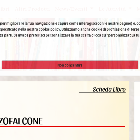
ibri
Altri Prodotti
News/Eventi
Le Attività
M
he (per migliorare la tua navigazione e capire come interagisci con le nostre pagine) e, co
ecificato nella nostra cookie policy. Utilizziamo anche cookie di profilazione di terz
 terze parti. Se invece preferisci personalizzare la tua scelta clicca su "personalizza". 
Non consentire
Scheda Libro
IZZOFALCONE