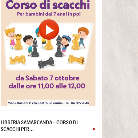
l’Utente ha prestato il consenso per una o più finalità
specifiche; Nota: in alcuni ordinamenti il Titolare può
essere autorizzato a trattare Dati Personali senza che
debba sussistere il consenso dell’Utente o un’altra delle
basi giuridiche specificate di seguito, fino a quando
l’Utente non si opponga (“opt-out”) a tale trattamento. Ciò
non è tuttavia applicabile qualora il trattamento di Dati
Personali sia regolato dalla legislazione europea in
materia di protezione dei Dati Personali;
il trattamento è necessario all'esecuzione di un contratto
con l’Utente e/o all'esecuzione di misure precontrattuali;
il trattamento è necessario per adempiere un obbligo
legale al quale è soggetto il Titolare;
il trattamento è necessario per l'esecuzione di un compito
di interesse pubblico o per l'esercizio di pubblici poteri di
cui è investito il Titolare;
il trattamento è necessario per il perseguimento del
legittimo interesse del Titolare o di terzi.
È comunque sempre possibile richiedere al Titolare di
chiarire la concreta base giuridica di ciascun trattamento
ed in particolare di specificare se il trattamento sia basato
LIBRERIA SAMARCANDA - CORSO DI
sulla legge, previsto da un contratto o necessario per
SCACCHI PER...
»
concludere un contratto.