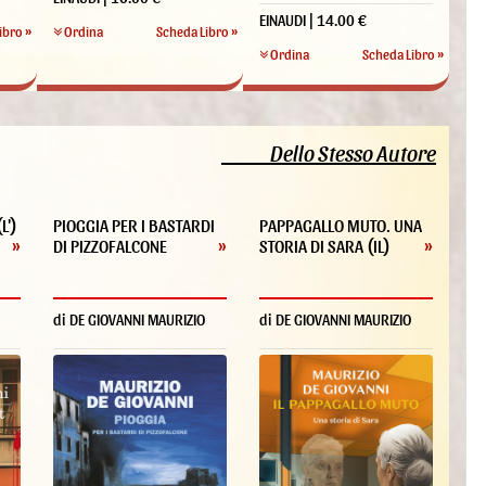
EINAUDI | 14.00 €
ibro »
Ordina
Scheda Libro »
Ordina
Scheda Libro »
Dello Stesso Autore
L')
PIOGGIA PER I BASTARDI
PAPPAGALLO MUTO. UNA
»
DI PIZZOFALCONE
»
STORIA DI SARA (IL)
»
di DE GIOVANNI MAURIZIO
di DE GIOVANNI MAURIZIO