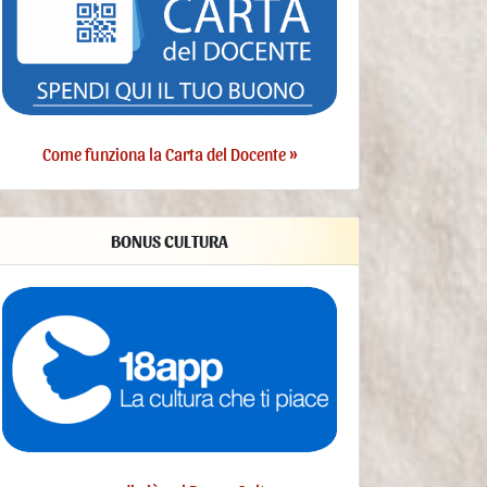
Al termine del periodo di conservazione i Dati Personali
saranno cancellati. Pertanto, allo spirare di tale termine il
diritto di accesso, cancellazione, rettificazione ed il diritto
alla portabilità dei Dati non potranno più essere esercitati.
- Finalità del Trattamento dei Dati raccolti
Come funziona la Carta del Docente »
I Dati dell’Utente sono raccolti per consentire al Titolare di
fornire il Servizio, adempiere agli obblighi di legge,
rispondere a richieste o azioni esecutive, tutelare i propri
diritti ed interessi (o quelli di Utenti o di terze parti),
BONUS CULTURA
individuare eventuali attività dolose o fraudolente, nonché
per le seguenti finalità: Contattare l'Utente, Statistica,
Gestione dei tag, Accesso agli account su servizi terzi,
Visualizzazione di contenuti da piattaforme esterne.
- Diritti dell’Utente
Gli Utenti possono esercitare determinati diritti con
riferimento ai Dati trattati dal Titolare.
In particolare, l’Utente ha il diritto di:
revocare il consenso in ogni momento. L’Utente può