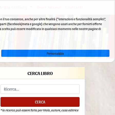
edia Gallery
Dove Siamo
Contatti
n il tuo consenso, anche per altre finalità (“interazioni e funzionalità semplici”,
e parti (facebook/meta e google) che vengono usati anche per fornirti offerte
La tua scelta può essere modificata in qualsiasi momento nelle nostre pagine di
Personalizza
CERCA LIBRO
CERCA
* la ricerca può essere fatta per titolo, autore, casa editrice