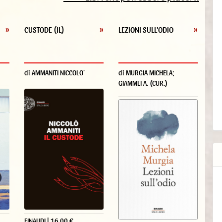
»
CUSTODE (IL)
»
LEZIONI SULL'ODIO
»
di AMMANITI NICCOLO'
di MURGIA MICHELA;
GIAMMEI A. (CUR.)
EINAUDI | 16.00 €