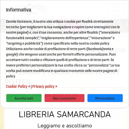
Informativa
Gentile Visitatore, il nostro sito utilizza i cookie per finalità strettamente
tecniche (per migliorare la tua navigazione e capire come interagisci con le
nostre pagine) e, con il tuo consenso, anche per altre finalità (“interazioni e
funzionalità semplici”, “miglioramento dell'esperienza”, “misurazione” e
“targeting e pubblicità”) come specificato nella nostra cookie policy.
eventi in libreria
Utilizziamo anche cookie di profilazione di terze parti (facebook/meta e
google) che vengono usati anche per fornirti offerte personalizzate. Puoi
accettare tutti i cookie o rifiutare quelli di profilazione o di terze parti. Se
invece preferisci personalizzare la tua scelta clicca su "personalizza". La tua
LEGGIAMO E ASCOLTIAMO HARRY
scelta può essere modificata in qualsiasi momento nelle nostre pagine di
policy.
POTTER
Cookie Policy »
Privacy policy »
|
[evento] 23 Ottobre 2021 17:30
Accetta tutti
Non consentire
Personalizza