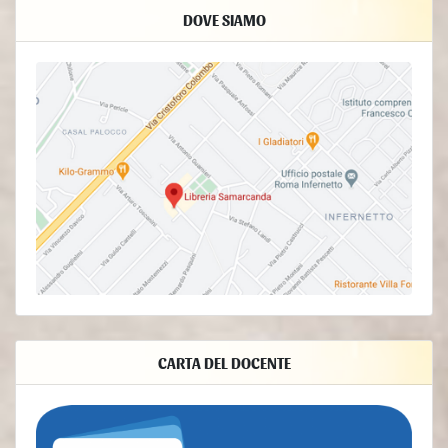
- Finalità del Trattamento dei Dati raccolti
DOVE SIAMO
I Dati dell’Utente sono raccolti per consentire al Titolare di
fornire il Servizio, adempiere agli obblighi di legge,
rispondere a richieste o azioni esecutive, tutelare i propri
diritti ed interessi (o quelli di Utenti o di terze parti),
individuare eventuali attività dolose o fraudolente, nonché
per le seguenti finalità: Contattare l'Utente, Statistica,
Gestione dei tag, Accesso agli account su servizi terzi,
Visualizzazione di contenuti da piattaforme esterne.
- Diritti dell’Utente
Gli Utenti possono esercitare determinati diritti con
riferimento ai Dati trattati dal Titolare.
In particolare, l’Utente ha il diritto di:
revocare il consenso in ogni momento. L’Utente può
revocare il consenso al trattamento dei propri Dati
Personali precedentemente espresso.
CARTA DEL DOCENTE
opporsi al trattamento dei propri Dati. L’Utente può opporsi
al trattamento dei propri Dati quando esso avviene su una
base giuridica diversa dal consenso. Ulteriori dettagli sul
diritto di opposizione sono indicati nella sezione
sottostante.