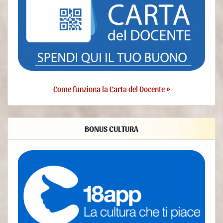
accedere ai propri Dati. L’Utente ha diritto ad ottenere
informazioni sui Dati trattati dal Titolare, su determinati
aspetti del trattamento ed a ricevere una copia dei Dati
trattati.
verificare e chiedere la rettificazione. L’Utente può
verificare la correttezza dei propri Dati e richiederne
l’aggiornamento o la correzione.
ottenere la limitazione del trattamento. Quando ricorrono
determinate condizioni, l’Utente può richiedere la
Come funziona la Carta del Docente »
limitazione del trattamento dei propri Dati. In tal caso il
Titolare non tratterà i Dati per alcun altro scopo se non la
loro conservazione.
ottenere la cancellazione o rimozione dei propri Dati
BONUS CULTURA
Personali. Quando ricorrono determinate condizioni,
l’Utente può richiedere la cancellazione dei propri Dati da
parte del Titolare.
ricevere i propri Dati o farli trasferire ad altro titolare.
L’Utente ha diritto di ricevere i propri Dati in formato
strutturato, di uso comune e leggibile da dispositivo
automatico e, ove tecnicamente fattibile, di ottenerne il
trasferimento senza ostacoli ad un altro titolare. Questa
disposizione è applicabile quando i Dati sono trattati con
strumenti automatizzati ed il trattamento è basato sul