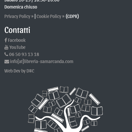
tempo possibile, in ogni caso entro un mese.
Domenica chiuso
Privacy Policy »
|
Cookie Policy »
(GDPR)
- Ulteriori informazioni sul trattamento
Contatti
Difesa in giudizio
I Dati Personali dell’Utente possono essere utilizzati da
parte del Titolare in giudizio o nelle fasi preparatorie alla
Facebook
sua eventuale instaurazione per la difesa da abusi
YouTube
nell'utilizzo di questa Applicazione o dei Servizi connessi da
06 50 93 13 18
parte dell’Utente.
info[at]libreria-samarcanda.com
L’Utente dichiara di essere consapevole che il Titolare
potrebbe essere obbligato a rivelare i Dati per ordine delle
Web Dev by D#C
autorità pubbliche.
Informative specifiche
Su richiesta dell’Utente, in aggiunta alle informazioni
contenute in questa privacy policy, questa Applicazione
potrebbe fornire all'Utente delle informative aggiuntive e
contestuali riguardanti Servizi specifici, o la raccolta ed il
trattamento di Dati Personali.
Log di sistema e manutenzione
Per necessità legate al funzionamento ed alla