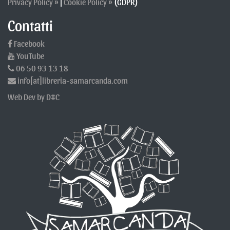
Privacy Policy »
|
Cookie Policy »
(GDPR)
- Ulteriori informazioni sul trattamento
Contatti
Difesa in giudizio
I Dati Personali dell’Utente possono essere utilizzati da
parte del Titolare in giudizio o nelle fasi preparatorie alla
Facebook
sua eventuale instaurazione per la difesa da abusi
YouTube
nell'utilizzo di questa Applicazione o dei Servizi connessi da
06 50 93 13 18
parte dell’Utente.
info[at]libreria-samarcanda.com
L’Utente dichiara di essere consapevole che il Titolare
potrebbe essere obbligato a rivelare i Dati per ordine delle
Web Dev by D#C
autorità pubbliche.
Informative specifiche
Su richiesta dell’Utente, in aggiunta alle informazioni
contenute in questa privacy policy, questa Applicazione
potrebbe fornire all'Utente delle informative aggiuntive e
contestuali riguardanti Servizi specifici, o la raccolta ed il
trattamento di Dati Personali.
Log di sistema e manutenzione
Per necessità legate al funzionamento ed alla
manutenzione, questa Applicazione e gli eventuali servizi
terzi da essa utilizzati potrebbero raccogliere log di
sistema, ossia file che registrano le interazioni e che