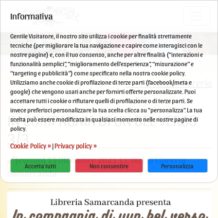
Informativa
Gentile Visitatore, il nostro sito utilizza i cookie per finalità strettamente
tecniche (per migliorare la tua navigazione e capire come interagisci con le
nostre pagine) e, con il tuo consenso, anche per altre finalità (“interazioni e
funzionalità semplici”, “miglioramento dell'esperienza”, “misurazione” e
“targeting e pubblicità”) come specificato nella nostra cookie policy.
eventi in libreria
Utilizziamo anche cookie di profilazione di terze parti (facebook/meta e
google) che vengono usati anche per fornirti offerte personalizzate. Puoi
accettare tutti i cookie o rifiutare quelli di profilazione o di terze parti. Se
invece preferisci personalizzare la tua scelta clicca su "personalizza". La tua
IN COMPAGNIA DI UN BEL VERSO
scelta può essere modificata in qualsiasi momento nelle nostre pagine di
policy.
3/3
Cookie Policy »
Privacy policy »
|
[evento] 19 Dicembre 2021 11:00 | @ Libreria
Accetta tutti
Non consentire
Personalizza
Samarcanda