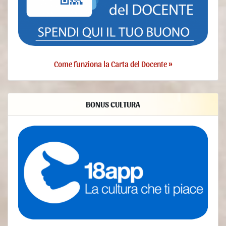
aspetti del trattamento ed a ricevere una copia dei Dati
trattati.
verificare e chiedere la rettificazione. L’Utente può
verificare la correttezza dei propri Dati e richiederne
l’aggiornamento o la correzione.
ottenere la limitazione del trattamento. Quando ricorrono
determinate condizioni, l’Utente può richiedere la
Come funziona la Carta del Docente »
limitazione del trattamento dei propri Dati. In tal caso il
Titolare non tratterà i Dati per alcun altro scopo se non la
loro conservazione.
ottenere la cancellazione o rimozione dei propri Dati
BONUS CULTURA
Personali. Quando ricorrono determinate condizioni,
l’Utente può richiedere la cancellazione dei propri Dati da
parte del Titolare.
ricevere i propri Dati o farli trasferire ad altro titolare.
L’Utente ha diritto di ricevere i propri Dati in formato
strutturato, di uso comune e leggibile da dispositivo
automatico e, ove tecnicamente fattibile, di ottenerne il
trasferimento senza ostacoli ad un altro titolare. Questa
disposizione è applicabile quando i Dati sono trattati con
strumenti automatizzati ed il trattamento è basato sul
consenso dell’Utente, su un contratto di cui l’Utente è parte
o su misure contrattuali ad esso connesse.
proporre reclamo. L’Utente può proporre un reclamo