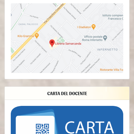
rispondere a richieste o azioni esecutive, tutelare i propri
diritti ed interessi (o quelli di Utenti o di terze parti),
individuare eventuali attività dolose o fraudolente, nonché
per le seguenti finalità: Contattare l'Utente, Statistica,
Gestione dei tag, Accesso agli account su servizi terzi,
Visualizzazione di contenuti da piattaforme esterne.
- Diritti dell’Utente
Gli Utenti possono esercitare determinati diritti con
riferimento ai Dati trattati dal Titolare.
In particolare, l’Utente ha il diritto di:
revocare il consenso in ogni momento. L’Utente può
revocare il consenso al trattamento dei propri Dati
Personali precedentemente espresso.
CARTA DEL DOCENTE
opporsi al trattamento dei propri Dati. L’Utente può opporsi
al trattamento dei propri Dati quando esso avviene su una
base giuridica diversa dal consenso. Ulteriori dettagli sul
diritto di opposizione sono indicati nella sezione
sottostante.
accedere ai propri Dati. L’Utente ha diritto ad ottenere
informazioni sui Dati trattati dal Titolare, su determinati