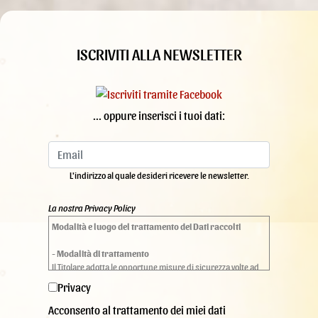
ISCRIVITI ALLA NEWSLETTER
... oppure inserisci i tuoi dati:
L'indirizzo al quale desideri ricevere le newsletter.
La nostra Privacy Policy
Modalità e luogo del trattamento dei Dati raccolti
- Modalità di trattamento
Il Titolare adotta le opportune misure di sicurezza volte ad
impedire l’accesso, la divulgazione, la modifica o la
Privacy
distruzione non autorizzate dei Dati Personali.
Il trattamento viene effettuato mediante strumenti
Acconsento al trattamento dei miei dati