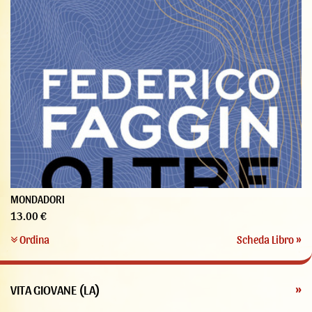
MONDADORI
13.00 €
Ordina
Scheda Libro »
VITA GIOVANE (LA)
»