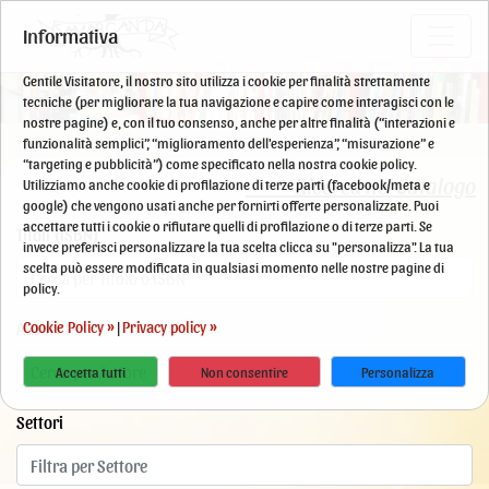
Informativa
Gentile Visitatore, il nostro sito utilizza i cookie per finalità strettamente
tecniche (per migliorare la tua navigazione e capire come interagisci con le
nostre pagine) e, con il tuo consenso, anche per altre finalità (“interazioni e
funzionalità semplici”, “miglioramento dell'esperienza”, “misurazione” e
“targeting e pubblicità”) come specificato nella nostra cookie policy.
Ricerca nel Catalogo
Utilizziamo anche cookie di profilazione di terze parti (facebook/meta e
google) che vengono usati anche per fornirti offerte personalizzate. Puoi
accettare tutti i cookie o rifiutare quelli di profilazione o di terze parti. Se
Titoli (ISBN)
invece preferisci personalizzare la tua scelta clicca su "personalizza". La tua
scelta può essere modificata in qualsiasi momento nelle nostre pagine di
policy.
Cookie Policy »
Privacy policy »
Autori
|
Accetta tutti
Non consentire
Personalizza
Settori